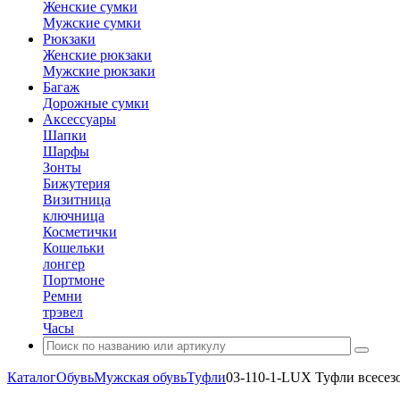
Женские сумки
Мужские сумки
Рюкзаки
Женские рюкзаки
Мужские рюкзаки
Багаж
Дорожные сумки
Аксессуары
Шапки
Шарфы
Зонты
Бижутерия
Визитница
ключница
Косметички
Кошельки
лонгер
Портмоне
Ремни
трэвел
Часы
Каталог
Обувь
Мужская обувь
Туфли
03-110-1-LUX Туфли всесе