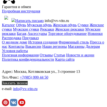
Гарантия и обмен
Подробная инструкция
Написать письмо
info@vv-vito.ru
Каталог
Обувь
Мужская обувь
Женская обувь
Сумки
Женские
сумки
Мужские сумки
Рюкзаки
Женские рюкзаки
Мужские
рюкзаки
Багаж
Аксессуары
Торговое оборудование
Новинки
Распродажа
Предзаказ
О модном доме
История создания
Фирменный стиль
Пресса о
нас
Контакты
Вакансии
Наши регионы
Магазины
Дилерам
Условия работы
Полезная информация
Отзывы
Статьи
Новости и акции
Политика конфиденциальности
Карта сайта
Адрес: Москва, Котляковская ул., 3 строение 13
Тел./Факс:
+7(985) 999 44 50
Заказать звонок
e-mail:
info@vv-vito.ru