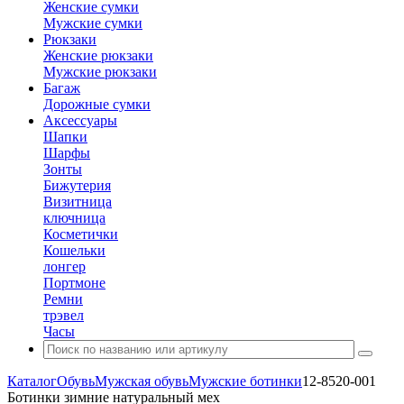
Женские сумки
Мужские сумки
Рюкзаки
Женские рюкзаки
Мужские рюкзаки
Багаж
Дорожные сумки
Аксессуары
Шапки
Шарфы
Зонты
Бижутерия
Визитница
ключница
Косметички
Кошельки
лонгер
Портмоне
Ремни
трэвел
Часы
Каталог
Обувь
Мужская обувь
Мужские ботинки
12-8520-001
Ботинки зимние натуральный мех