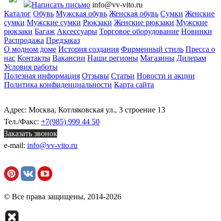
Написать письмо
info@vv-vito.ru
Каталог
Обувь
Мужская обувь
Женская обувь
Сумки
Женские
сумки
Мужские сумки
Рюкзаки
Женские рюкзаки
Мужские
рюкзаки
Багаж
Аксессуары
Торговое оборудование
Новинки
Распродажа
Предзаказ
О модном доме
История создания
Фирменный стиль
Пресса о
нас
Контакты
Вакансии
Наши регионы
Магазины
Дилерам
Условия работы
Полезная информация
Отзывы
Статьи
Новости и акции
Политика конфиденциальности
Карта сайта
Адрес: Москва, Котляковская ул., 3 строение 13
Тел./Факс:
+7(985) 999 44 50
Заказать звонок
e-mail:
info@vv-vito.ru
© Все права защищены, 2014-2026