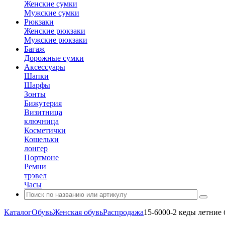
Женские сумки
Мужские сумки
Рюкзаки
Женские рюкзаки
Мужские рюкзаки
Багаж
Дорожные сумки
Аксессуары
Шапки
Шарфы
Зонты
Бижутерия
Визитница
ключница
Косметички
Кошельки
лонгер
Портмоне
Ремни
трэвел
Часы
Каталог
Обувь
Женская обувь
Распродажа
15-6000-2 кеды летние 