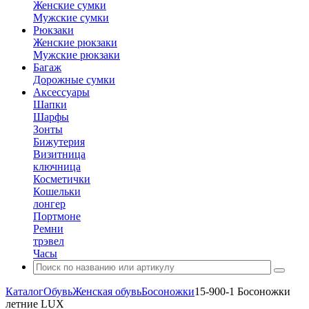
Женские сумки
Мужские сумки
Рюкзаки
Женские рюкзаки
Мужские рюкзаки
Багаж
Дорожные сумки
Аксессуары
Шапки
Шарфы
Зонты
Бижутерия
Визитница
ключница
Косметички
Кошельки
лонгер
Портмоне
Ремни
трэвел
Часы
Каталог
Обувь
Женская обувь
Босоножки
15-900-1 Босоножки
летние LUX