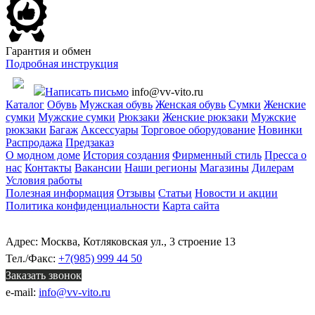
Гарантия и обмен
Подробная инструкция
Написать письмо
info@vv-vito.ru
Каталог
Обувь
Мужская обувь
Женская обувь
Сумки
Женские
сумки
Мужские сумки
Рюкзаки
Женские рюкзаки
Мужские
рюкзаки
Багаж
Аксессуары
Торговое оборудование
Новинки
Распродажа
Предзаказ
О модном доме
История создания
Фирменный стиль
Пресса о
нас
Контакты
Вакансии
Наши регионы
Магазины
Дилерам
Условия работы
Полезная информация
Отзывы
Статьи
Новости и акции
Политика конфиденциальности
Карта сайта
Адрес: Москва, Котляковская ул., 3 строение 13
Тел./Факс:
+7(985) 999 44 50
Заказать звонок
e-mail:
info@vv-vito.ru