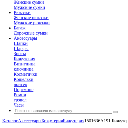
Женские сумки
Мужские сумки
Рюкзаки
Женские рюкзаки
Мужские рюкзаки
Багаж
Дорожные сумки
Аксессуары
Шапки
Шарфы
Зонты
Бижутерия
Визитница
ключница
Косметички
Кошельки
лонгер
Портмоне
Ремни
трэвел
Часы
Каталог
Аксессуары
Бижутерия
Бижутерия
1501636A191 Бижутер