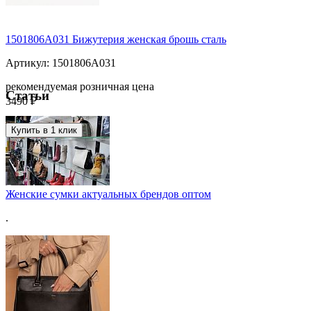
1501806A031 Бижутерия женская брошь сталь
Артикул: 1501806A031
рекомендуемая розничная цена
Статьи
3490 ₽
Купить в 1 клик
Женские сумки актуальных брендов оптом
.