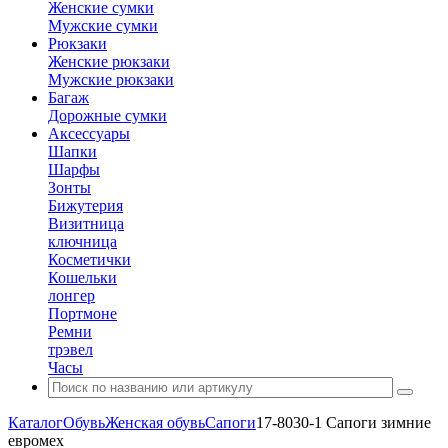
Женские сумки
Мужские сумки
Рюкзаки
Женские рюкзаки
Мужские рюкзаки
Багаж
Дорожные сумки
Аксессуары
Шапки
Шарфы
Зонты
Бижутерия
Визитница
ключница
Косметички
Кошельки
лонгер
Портмоне
Ремни
трэвел
Часы
Каталог
Обувь
Женская обувь
Сапоги
17-8030-1 Сапоги зимние
евромех