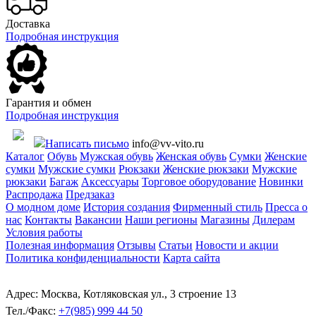
Доставка
Подробная инструкция
Гарантия и обмен
Подробная инструкция
Написать письмо
info@vv-vito.ru
Каталог
Обувь
Мужская обувь
Женская обувь
Сумки
Женские
сумки
Мужские сумки
Рюкзаки
Женские рюкзаки
Мужские
рюкзаки
Багаж
Аксессуары
Торговое оборудование
Новинки
Распродажа
Предзаказ
О модном доме
История создания
Фирменный стиль
Пресса о
нас
Контакты
Вакансии
Наши регионы
Магазины
Дилерам
Условия работы
Полезная информация
Отзывы
Статьи
Новости и акции
Политика конфиденциальности
Карта сайта
Адрес: Москва, Котляковская ул., 3 строение 13
Тел./Факс:
+7(985) 999 44 50