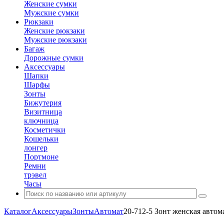
Женские сумки
Мужские сумки
Рюкзаки
Женские рюкзаки
Мужские рюкзаки
Багаж
Дорожные сумки
Аксессуары
Шапки
Шарфы
Зонты
Бижутерия
Визитница
ключница
Косметички
Кошельки
лонгер
Портмоне
Ремни
трэвел
Часы
Каталог
Аксессуары
Зонты
Автомат
20-712-5 Зонт женская автом