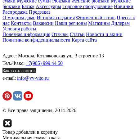
сумки
Мужские сумки
Рюкзаки
Женские рюкзаки
Мужские
рюкзаки
Багаж
Аксессуары
Торговое оборудование
Новинки
Распродажа
Предзаказ
О модном доме
История создания
Фирменный стиль
Пресса о
нас
Контакты
Вакансии
Наши регионы
Магазины
Дилерам
Условия работы
Полезная информация
Отзывы
Статьи
Новости и акции
Политика конфиденциальности
Карта сайта
Адрес: Москва, Котляковская ул., 3 строение 13
Тел./Факс:
+7(985) 999 44 50
Заказать звонок
e-mail:
info@vv-vito.ru
© Все права защищены, 2014-2026
Товар добавлен в корзину
Минимальная сумма заказа