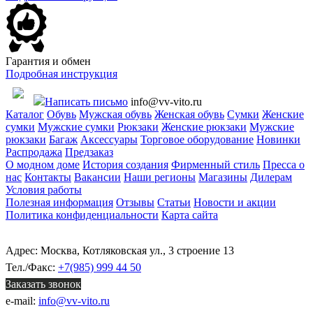
Гарантия и обмен
Подробная инструкция
Написать письмо
info@vv-vito.ru
Каталог
Обувь
Мужская обувь
Женская обувь
Сумки
Женские
сумки
Мужские сумки
Рюкзаки
Женские рюкзаки
Мужские
рюкзаки
Багаж
Аксессуары
Торговое оборудование
Новинки
Распродажа
Предзаказ
О модном доме
История создания
Фирменный стиль
Пресса о
нас
Контакты
Вакансии
Наши регионы
Магазины
Дилерам
Условия работы
Полезная информация
Отзывы
Статьи
Новости и акции
Политика конфиденциальности
Карта сайта
Адрес: Москва, Котляковская ул., 3 строение 13
Тел./Факс:
+7(985) 999 44 50
Заказать звонок
e-mail:
info@vv-vito.ru