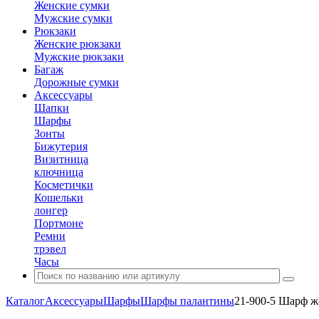
Женские сумки
Мужские сумки
Рюкзаки
Женские рюкзаки
Мужские рюкзаки
Багаж
Дорожные сумки
Аксессуары
Шапки
Шарфы
Зонты
Бижутерия
Визитница
ключница
Косметички
Кошельки
лонгер
Портмоне
Ремни
трэвел
Часы
Каталог
Аксессуары
Шарфы
Шарфы палантины
21-900-5 Шарф ж