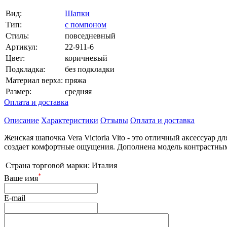
Вид:
Шапки
Тип:
с помпоном
Стиль:
повседневный
Артикул:
22-911-6
Цвет:
коричневый
Подкладка:
без подкладки
Материал верха:
пряжа
Размер:
средняя
Оплата и доставка
Описание
Характеристики
Отзывы
Оплата и доставка
Женская шапочка Vera Victoria Vito - это отличный аксессуар д
создает комфортные ощущения. Дополнена модель контрастным п
Страна торговой марки:
Италия
*
Ваше имя
E-mail