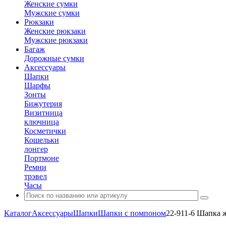
Женские сумки
Мужские сумки
Рюкзаки
Женские рюкзаки
Мужские рюкзаки
Багаж
Дорожные сумки
Аксессуары
Шапки
Шарфы
Зонты
Бижутерия
Визитница
ключница
Косметички
Кошельки
лонгер
Портмоне
Ремни
трэвел
Часы
Каталог
Аксессуары
Шапки
Шапки с помпоном
22-911-6 Шапка 