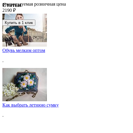
рекомендуемая розничная цена
Статьи
2190 ₽
Купить в 1 клик
Обувь мелким оптом
.
Как выбрать летнюю сумку
.