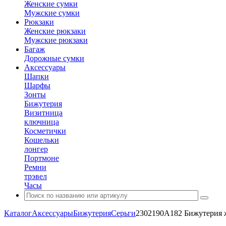
Женские сумки
Мужские сумки
Рюкзаки
Женские рюкзаки
Мужские рюкзаки
Багаж
Дорожные сумки
Аксессуары
Шапки
Шарфы
Зонты
Бижутерия
Визитница
ключница
Косметички
Кошельки
лонгер
Портмоне
Ремни
трэвел
Часы
Каталог
Аксессуары
Бижутерия
Серьги
2302190A182 Бижутерия ж