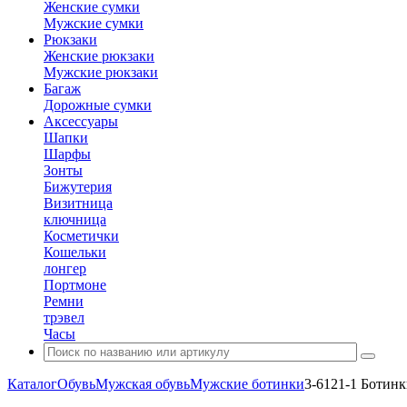
Женские сумки
Мужские сумки
Рюкзаки
Женские рюкзаки
Мужские рюкзаки
Багаж
Дорожные сумки
Аксессуары
Шапки
Шарфы
Зонты
Бижутерия
Визитница
ключница
Косметички
Кошельки
лонгер
Портмоне
Ремни
трэвел
Часы
Каталог
Обувь
Мужская обувь
Мужские ботинки
3-6121-1 Ботин