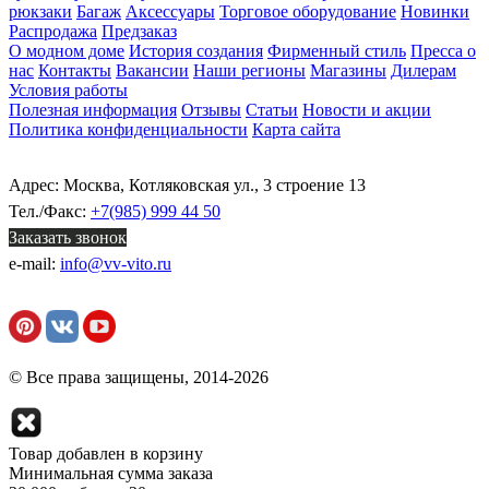
рюкзаки
Багаж
Аксессуары
Торговое оборудование
Новинки
Распродажа
Предзаказ
О модном доме
История создания
Фирменный стиль
Пресса о
нас
Контакты
Вакансии
Наши регионы
Магазины
Дилерам
Условия работы
Полезная информация
Отзывы
Статьи
Новости и акции
Политика конфиденциальности
Карта сайта
Адрес: Москва, Котляковская ул., 3 строение 13
Тел./Факс:
+7(985) 999 44 50
Заказать звонок
e-mail:
info@vv-vito.ru
© Все права защищены, 2014-2026
Товар добавлен в корзину
Минимальная сумма заказа