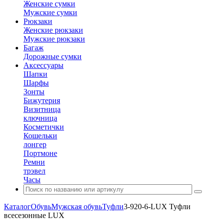
Женские сумки
Мужские сумки
Рюкзаки
Женские рюкзаки
Мужские рюкзаки
Багаж
Дорожные сумки
Аксессуары
Шапки
Шарфы
Зонты
Бижутерия
Визитница
ключница
Косметички
Кошельки
лонгер
Портмоне
Ремни
трэвел
Часы
Каталог
Обувь
Мужская обувь
Туфли
3-920-6-LUX Туфли
всесезонные LUX