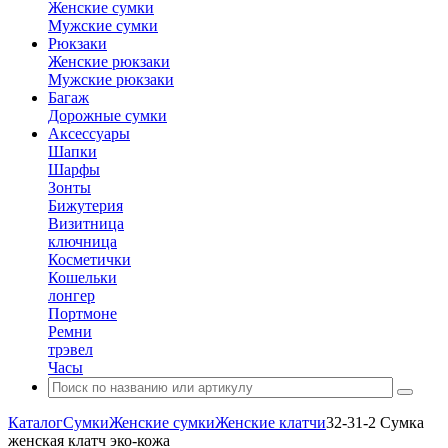
Женские сумки
Мужские сумки
Рюкзаки
Женские рюкзаки
Мужские рюкзаки
Багаж
Дорожные сумки
Аксессуары
Шапки
Шарфы
Зонты
Бижутерия
Визитница
ключница
Косметички
Кошельки
лонгер
Портмоне
Ремни
трэвел
Часы
Каталог
Сумки
Женские сумки
Женские клатчи
32-31-2 Сумка
женская клатч эко-кожа