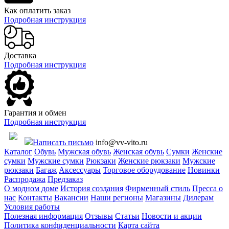
Как оплатить заказ
Подробная инструкция
Доставка
Подробная инструкция
Гарантия и обмен
Подробная инструкция
Написать письмо
info@vv-vito.ru
Каталог
Обувь
Мужская обувь
Женская обувь
Сумки
Женские
сумки
Мужские сумки
Рюкзаки
Женские рюкзаки
Мужские
рюкзаки
Багаж
Аксессуары
Торговое оборудование
Новинки
Распродажа
Предзаказ
О модном доме
История создания
Фирменный стиль
Пресса о
нас
Контакты
Вакансии
Наши регионы
Магазины
Дилерам
Условия работы
Полезная информация
Отзывы
Статьи
Новости и акции
Политика конфиденциальности
Карта сайта