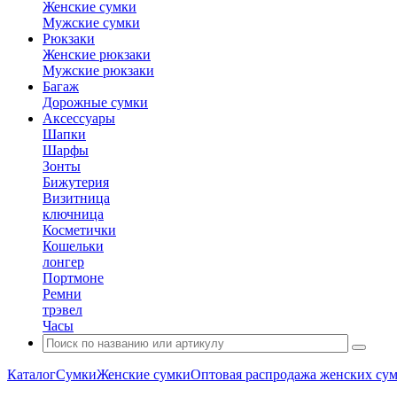
Женские сумки
Мужские сумки
Рюкзаки
Женские рюкзаки
Мужские рюкзаки
Багаж
Дорожные сумки
Аксессуары
Шапки
Шарфы
Зонты
Бижутерия
Визитница
ключница
Косметички
Кошельки
лонгер
Портмоне
Ремни
трэвел
Часы
Каталог
Сумки
Женские сумки
Оптовая распродажа женских су