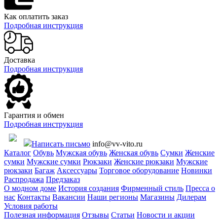
Как оплатить заказ
Подробная инструкция
Доставка
Подробная инструкция
Гарантия и обмен
Подробная инструкция
Написать письмо
info@vv-vito.ru
Каталог
Обувь
Мужская обувь
Женская обувь
Сумки
Женские
сумки
Мужские сумки
Рюкзаки
Женские рюкзаки
Мужские
рюкзаки
Багаж
Аксессуары
Торговое оборудование
Новинки
Распродажа
Предзаказ
О модном доме
История создания
Фирменный стиль
Пресса о
нас
Контакты
Вакансии
Наши регионы
Магазины
Дилерам
Условия работы
Полезная информация
Отзывы
Статьи
Новости и акции