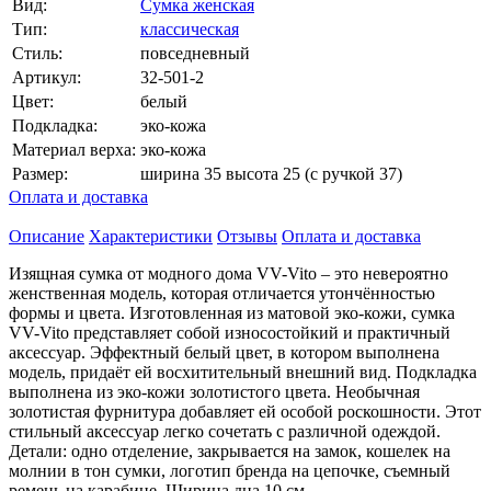
Вид:
Сумка женская
Тип:
классическая
Стиль:
повседневный
Артикул:
32-501-2
Цвет:
белый
Подкладка:
эко-кожа
Материал верха:
эко-кожа
Размер:
ширина 35 высота 25 (с ручкой 37)
Оплата и доставка
Описание
Характеристики
Отзывы
Оплата и доставка
Изящная сумка от модного дома VV-Vito – это невероятно
женственная модель, которая отличается утончённостью
формы и цвета. Изготовленная из матовой эко-кожи, сумка
VV-Vito представляет собой износостойкий и практичный
аксессуар. Эффектный белый цвет, в котором выполнена
модель, придаёт ей восхитительный внешний вид. Подкладка
выполнена из эко-кожи золотистого цвета. Необычная
золотистая фурнитура добавляет ей особой роскошности. Этот
стильный аксессуар легко сочетать с различной одеждой.
Детали: одно отделение, закрывается на замок, кошелек на
молнии в тон сумки, логотип бренда на цепочке, съемный
ремень на карабине. Ширина дна 10 см.