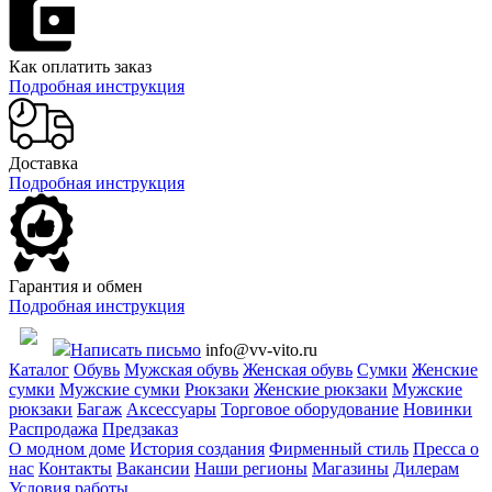
Как оплатить заказ
Подробная инструкция
Доставка
Подробная инструкция
Гарантия и обмен
Подробная инструкция
Написать письмо
info@vv-vito.ru
Каталог
Обувь
Мужская обувь
Женская обувь
Сумки
Женские
сумки
Мужские сумки
Рюкзаки
Женские рюкзаки
Мужские
рюкзаки
Багаж
Аксессуары
Торговое оборудование
Новинки
Распродажа
Предзаказ
О модном доме
История создания
Фирменный стиль
Пресса о
нас
Контакты
Вакансии
Наши регионы
Магазины
Дилерам
Условия работы