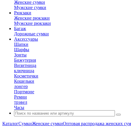
Женские сумки
Мужские сумки
Рюкзаки
Женские рюкзаки
Мужские рюкзаки
Багаж
Дорожные сумки
Аксессуары
Шапки
Шарфы
Зонты
Бижутерия
Визитница
ключница
Косметички
Кошельки
лонгер
Портмоне
Ремни
трэвел
Часы
Каталог
Сумки
Женские сумки
Оптовая распродажа женских су