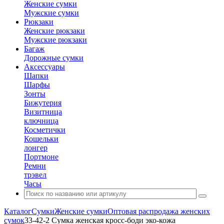
Женские сумки
Мужские сумки
Рюкзаки
Женские рюкзаки
Мужские рюкзаки
Багаж
Дорожные сумки
Аксессуары
Шапки
Шарфы
Зонты
Бижутерия
Визитница
ключница
Косметички
Кошельки
лонгер
Портмоне
Ремни
трэвел
Часы
Каталог
Сумки
Женские сумки
Оптовая распродажа женских
сумок
33-42-2 Сумка женская кросс-боди эко-кожа