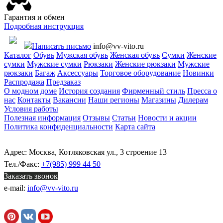
Гарантия и обмен
Подробная инструкция
Написать письмо
info@vv-vito.ru
Каталог
Обувь
Мужская обувь
Женская обувь
Сумки
Женские
сумки
Мужские сумки
Рюкзаки
Женские рюкзаки
Мужские
рюкзаки
Багаж
Аксессуары
Торговое оборудование
Новинки
Распродажа
Предзаказ
О модном доме
История создания
Фирменный стиль
Пресса о
нас
Контакты
Вакансии
Наши регионы
Магазины
Дилерам
Условия работы
Полезная информация
Отзывы
Статьи
Новости и акции
Политика конфиденциальности
Карта сайта
Адрес: Москва, Котляковская ул., 3 строение 13
Тел./Факс:
+7(985) 999 44 50
Заказать звонок
e-mail:
info@vv-vito.ru