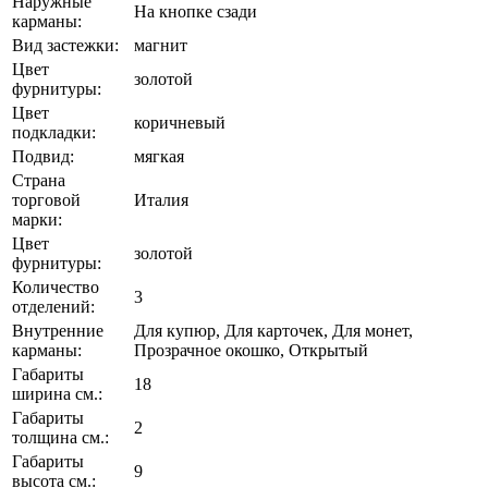
Наружные
На кнопке сзади
карманы:
Вид застежки:
магнит
Цвет
золотой
фурнитуры:
Цвет
коричневый
подкладки:
Подвид:
мягкая
Страна
торговой
Италия
марки:
Цвет
золотой
фурнитуры:
Количество
3
отделений:
Внутренние
Для купюр, Для карточек, Для монет,
карманы:
Прозрачное окошко, Открытый
Габариты
18
ширина см.:
Габариты
2
толщина см.:
Габариты
9
высота см.: