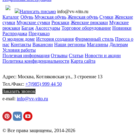
Написать письмо
info@vv-vito.ru
Каталог
Обувь
Мужская обувь
Женская обувь
Сумки
Женские
сумки
Мужские сумки
Рюкзаки
Женские рюкзаки
Мужские
рюкзаки
Багаж
Аксессуары
Торговое оборудование
Новинки
Распродажа
Предзаказ
О модном доме
История создания
Фирменный стиль
Пресса о
нас
Контакты
Вакансии
Наши регионы
Магазины
Дилерам
Условия работы
Полезная информация
Отзывы
Статьи
Новости и акции
Политика конфиденциальности
Карта сайта
Адрес: Москва, Котляковская ул., 3 строение 13
Тел./Факс:
+7(985) 999 44 50
Заказать звонок
e-mail:
info@vv-vito.ru
© Все права защищены, 2014-2026