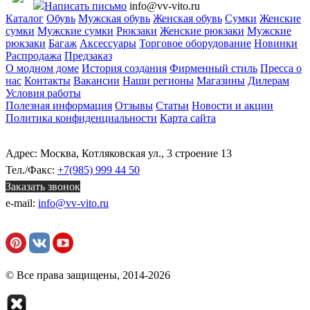
Написать письмо
info@vv-vito.ru
Каталог
Обувь
Мужская обувь
Женская обувь
Сумки
Женские
сумки
Мужские сумки
Рюкзаки
Женские рюкзаки
Мужские
рюкзаки
Багаж
Аксессуары
Торговое оборудование
Новинки
Распродажа
Предзаказ
О модном доме
История создания
Фирменный стиль
Пресса о
нас
Контакты
Вакансии
Наши регионы
Магазины
Дилерам
Условия работы
Полезная информация
Отзывы
Статьи
Новости и акции
Политика конфиденциальности
Карта сайта
Адрес: Москва, Котляковская ул., 3 строение 13
Тел./Факс:
+7(985) 999 44 50
Заказать звонок
e-mail:
info@vv-vito.ru
© Все права защищены, 2014-2026