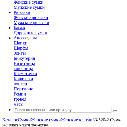
Женские сумки
Мужские сумки
Рюкзаки
Женские рюкзаки
Мужские рюкзаки
Багаж
Дорожные сумки
Аксессуары
Шапки
Шарфы
Зонты
Бижутерия
Визитница
ключница
Косметички
Кошельки
лонгер
Портмоне
Ремни
трэвел
Часы
Каталог
Сумки
Женские сумки
Женские клатчи
33-520-2 Сумка
женская клатч эко-кожа