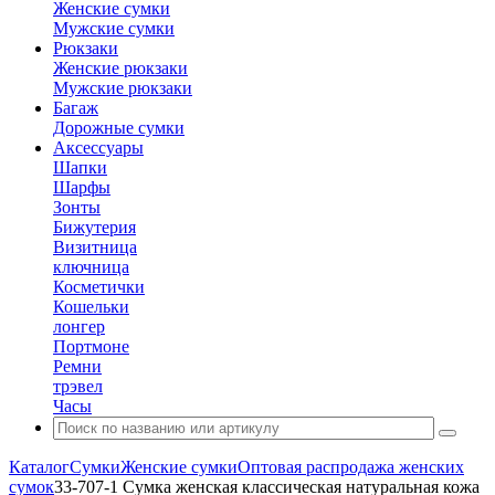
Женские сумки
Мужские сумки
Рюкзаки
Женские рюкзаки
Мужские рюкзаки
Багаж
Дорожные сумки
Аксессуары
Шапки
Шарфы
Зонты
Бижутерия
Визитница
ключница
Косметички
Кошельки
лонгер
Портмоне
Ремни
трэвел
Часы
Каталог
Сумки
Женские сумки
Оптовая распродажа женских
сумок
33-707-1 Сумка женская классическая натуральная кожа