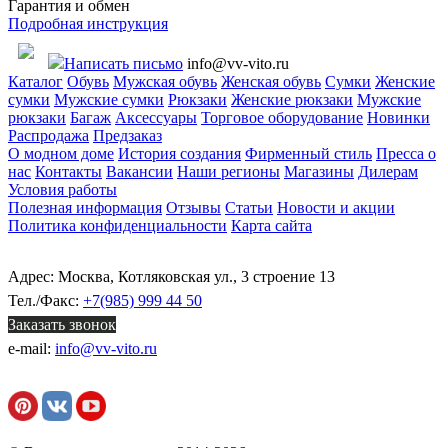
Гарантия и обмен
Подробная инструкция
Написать письмо
info@vv-vito.ru
Каталог
Обувь
Мужская обувь
Женская обувь
Сумки
Женские
сумки
Мужские сумки
Рюкзаки
Женские рюкзаки
Мужские
рюкзаки
Багаж
Аксессуары
Торговое оборудование
Новинки
Распродажа
Предзаказ
О модном доме
История создания
Фирменный стиль
Пресса о
нас
Контакты
Вакансии
Наши регионы
Магазины
Дилерам
Условия работы
Полезная информация
Отзывы
Статьи
Новости и акции
Политика конфиденциальности
Карта сайта
Адрес: Москва, Котляковская ул., 3 строение 13
Тел./Факс:
+7(985) 999 44 50
Заказать звонок
e-mail:
info@vv-vito.ru