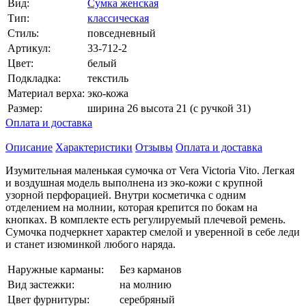
Вид:
Сумка женская
Тип:
классическая
Стиль:
повседневный
Артикул:
33-712-2
Цвет:
белый
Подкладка:
текстиль
Материал верха:
эко-кожа
Размер:
ширина 26 высота 21 (с ручкой 31)
Оплата и доставка
Описание
Характеристики
Отзывы
Оплата и доставка
Изумительная маленькая сумочка от Vera Victoria Vito. Легкая
и воздушная модель выполнена из эко-кожи с крупной
узорной перфорацией. Внутри косметичка с одним
отделением на молнии, которая крепится по бокам на
кнопках. В комплекте есть регулируемый плечевой ремень.
Сумочка подчеркнет характер смелой и уверенной в себе леди
и станет изюминкой любого наряда.
Наружные карманы:
Без карманов
Вид застежки:
на молнию
Цвет фурнитуры:
серебряный