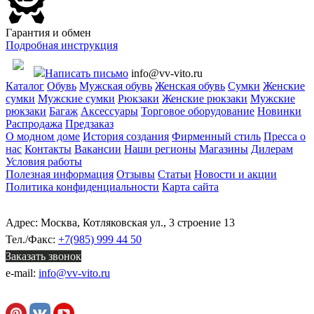
Гарантия и обмен
Подробная инструкция
Написать письмо
info@vv-vito.ru
Каталог
Обувь
Мужская обувь
Женская обувь
Сумки
Женские
сумки
Мужские сумки
Рюкзаки
Женские рюкзаки
Мужские
рюкзаки
Багаж
Аксессуары
Торговое оборудование
Новинки
Распродажа
Предзаказ
О модном доме
История создания
Фирменный стиль
Пресса о
нас
Контакты
Вакансии
Наши регионы
Магазины
Дилерам
Условия работы
Полезная информация
Отзывы
Статьи
Новости и акции
Политика конфиденциальности
Карта сайта
Адрес: Москва, Котляковская ул., 3 строение 13
Тел./Факс:
+7(985) 999 44 50
Заказать звонок
e-mail:
info@vv-vito.ru