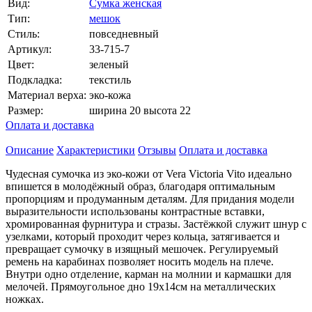
Вид:
Сумка женская
Тип:
мешок
Стиль:
повседневный
Артикул:
33-715-7
Цвет:
зеленый
Подкладка:
текстиль
Материал верха:
эко-кожа
Размер:
ширина 20 высота 22
Оплата и доставка
Описание
Характеристики
Отзывы
Оплата и доставка
Чудесная сумочка из эко-кожи от Vera Victoria Vito идеально
впишется в молодёжный образ, благодаря оптимальным
пропорциям и продуманным деталям. Для придания модели
выразительности использованы контрастные вставки,
хромированная фурнитура и стразы. Застёжкой служит шнур с
узелками, который проходит через кольца, затягивается и
превращает сумочку в изящный мешочек. Регулируемый
ремень на карабинах позволяет носить модель на плече.
Внутри одно отделение, карман на молнии и кармашки для
мелочей. Прямоугольное дно 19х14см на металлических
ножках.