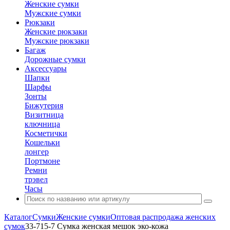
Женские сумки
Мужские сумки
Рюкзаки
Женские рюкзаки
Мужские рюкзаки
Багаж
Дорожные сумки
Аксессуары
Шапки
Шарфы
Зонты
Бижутерия
Визитница
ключница
Косметички
Кошельки
лонгер
Портмоне
Ремни
трэвел
Часы
Каталог
Сумки
Женские сумки
Оптовая распродажа женских
сумок
33-715-7 Сумка женская мешок эко-кожа