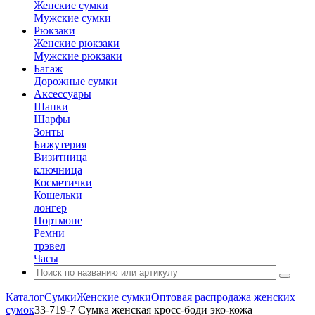
Женские сумки
Мужские сумки
Рюкзаки
Женские рюкзаки
Мужские рюкзаки
Багаж
Дорожные сумки
Аксессуары
Шапки
Шарфы
Зонты
Бижутерия
Визитница
ключница
Косметички
Кошельки
лонгер
Портмоне
Ремни
трэвел
Часы
Каталог
Сумки
Женские сумки
Оптовая распродажа женских
сумок
33-719-7 Сумка женская кросс-боди эко-кожа