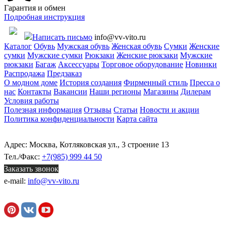
Гарантия и обмен
Подробная инструкция
Написать письмо
info@vv-vito.ru
Каталог
Обувь
Мужская обувь
Женская обувь
Сумки
Женские
сумки
Мужские сумки
Рюкзаки
Женские рюкзаки
Мужские
рюкзаки
Багаж
Аксессуары
Торговое оборудование
Новинки
Распродажа
Предзаказ
О модном доме
История создания
Фирменный стиль
Пресса о
нас
Контакты
Вакансии
Наши регионы
Магазины
Дилерам
Условия работы
Полезная информация
Отзывы
Статьи
Новости и акции
Политика конфиденциальности
Карта сайта
Адрес: Москва, Котляковская ул., 3 строение 13
Тел./Факс:
+7(985) 999 44 50
Заказать звонок
e-mail:
info@vv-vito.ru