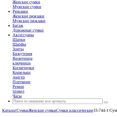
Женские сумки
Мужские сумки
Рюкзаки
Женские рюкзаки
Мужские рюкзаки
Багаж
Дорожные сумки
Аксессуары
Шапки
Шарфы
Зонты
Бижутерия
Визитница
ключница
Косметички
Кошельки
лонгер
Портмоне
Ремни
трэвел
Часы
Каталог
Сумки
Женские сумки
Сумки классические
33-744-1 Сум