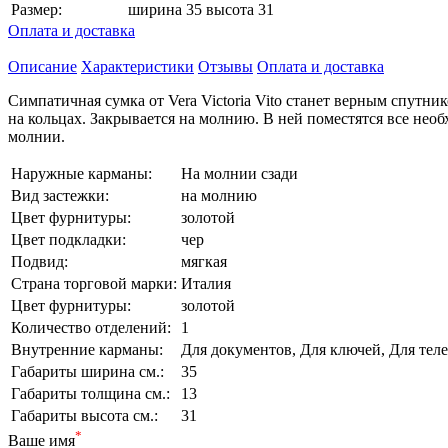
Размер:
ширина 35 высота 31
Оплата и доставка
Описание
Характеристики
Отзывы
Оплата и доставка
Симпатичная сумка от Vera Victoria Vito станет верным спутн
на кольцах. Закрывается на молнию. В ней поместятся все нео
молнии.
Наружные карманы:
На молнии сзади
Вид застежки:
на молнию
Цвет фурнитуры:
золотой
Цвет подкладки:
чер
Подвид:
мягкая
Страна торговой марки:
Италия
Цвет фурнитуры:
золотой
Количество отделений:
1
Внутренние карманы:
Для документов, Для ключей, Для тел
Габариты ширина см.:
35
Габариты толщина см.:
13
Габариты высота см.:
31
*
Ваше имя