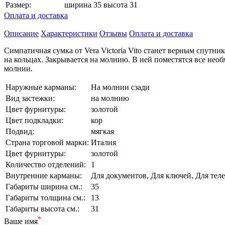
Размер:
ширина 35 высота 31
Оплата и доставка
Описание
Характеристики
Отзывы
Оплата и доставка
Симпатичная сумка от Vera Victoria Vito станет верным спутн
на кольцах. Закрывается на молнию. В ней поместятся все нео
молнии.
Наружные карманы:
На молнии сзади
Вид застежки:
на молнию
Цвет фурнитуры:
золотой
Цвет подкладки:
кор
Подвид:
мягкая
Страна торговой марки:
Италия
Цвет фурнитуры:
золотой
Количество отделений:
1
Внутренние карманы:
Для документов, Для ключей, Для тел
Габариты ширина см.:
35
Габариты толщина см.:
13
Габариты высота см.:
31
*
Ваше имя