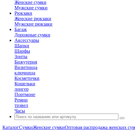
Женские сумки
Мужские сумки
Рюкзаки
Женские рюкзаки
Мужские рюкзаки
Багаж
Дорожные сумки
Аксессуары
Шапки
Шарфы
Зонты
Бижутерия
Визитница
ключница
Косметички
Кошельки
лонгер
Портмоне
Ремни
трэвел
Часы
Каталог
Сумки
Женские сумки
Оптовая распродажа женских су