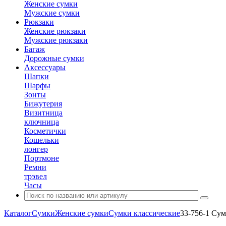
Женские сумки
Мужские сумки
Рюкзаки
Женские рюкзаки
Мужские рюкзаки
Багаж
Дорожные сумки
Аксессуары
Шапки
Шарфы
Зонты
Бижутерия
Визитница
ключница
Косметички
Кошельки
лонгер
Портмоне
Ремни
трэвел
Часы
Каталог
Сумки
Женские сумки
Сумки классические
33-756-1 Сум