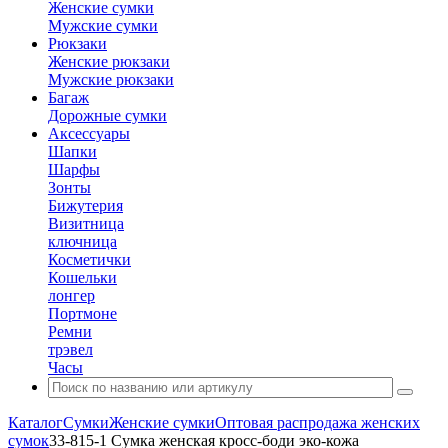
Женские сумки
Мужские сумки
Рюкзаки
Женские рюкзаки
Мужские рюкзаки
Багаж
Дорожные сумки
Аксессуары
Шапки
Шарфы
Зонты
Бижутерия
Визитница
ключница
Косметички
Кошельки
лонгер
Портмоне
Ремни
трэвел
Часы
Каталог
Сумки
Женские сумки
Оптовая распродажа женских
сумок
33-815-1 Сумка женская кросс-боди эко-кожа