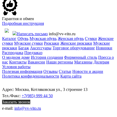
Гарантия и обмен
Подробная инструкция
Написать письмо
info@vv-vito.ru
Каталог
Обувь
Мужская обувь
Женская обувь
Сумки
Женские
сумки
Мужские сумки
Рюкзаки
Женские рюкзаки
Мужские
рюкзаки
Багаж
Аксессуары
Торговое оборудование
Новинки
Распродажа
Предзаказ
О модном доме
История создания
Фирменный стиль
Пресса о
нас
Контакты
Вакансии
Наши регионы
Магазины
Дилерам
Условия работы
Полезная информация
Отзывы
Статьи
Новости и акции
Политика конфиденциальности
Карта сайта
Адрес: Москва, Котляковская ул., 3 строение 13
Тел./Факс:
+7(985) 999 44 50
Заказать звонок
e-mail:
info@vv-vito.ru