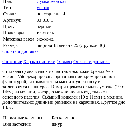
Вид:
Сумка женская
Тип:
мешок
Стиль:
повседневный
Артикул:
33-818-1
Цвет:
черный
Подкладка:
текстиль
Материал верха:
эко-кожа
Размер:
ширина 18 высота 25 (с ручкой 36)
Оплата и доставка
Описание
Характеристики
Отзывы
Оплата и доставка
Стильная сумка-мешок из плотной эко-кожи бренда Vera
Victoria Vito декорирована оригинальной хромированной
фурнитурой, закрывается на магнитную кнопку и
затягивается на шнурок. Внутри прямоугольная сумочка (19 х
14см) на молнии, которую можно носить отдельно от
основного изделия. Съёмный кошелёк (19 х 11см) на молнии.
Дополнительно: длинный ремешок на карабинах. Круглое дно
18см.
Наружные карманы:
Без карманов
Вид застежки:
шнур