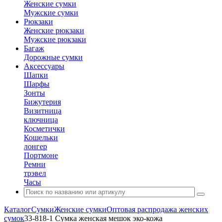
Женские сумки
Мужские сумки
Рюкзаки
Женские рюкзаки
Мужские рюкзаки
Багаж
Дорожные сумки
Аксессуары
Шапки
Шарфы
Зонты
Бижутерия
Визитница
ключница
Косметички
Кошельки
лонгер
Портмоне
Ремни
трэвел
Часы
Каталог
Сумки
Женские сумки
Оптовая распродажа женских
сумок
33-818-1 Сумка женская мешок эко-кожа