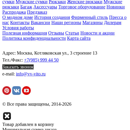
сумки
Мужские сумки
Рюкзаки
Женские рюкзаки
Мужские
рюкзаки
Багаж
Аксессуары
Торговое оборудование
Новинки
Распродажа
Предзаказ
О модном доме
История создания
Фирменный стиль
Пресса о
нас
Контакты
Вакансии
Наши регионы
Магазины
Дилерам
Условия работы
Полезная информация
Отзывы
Статьи
Новости и акции
Политика конфиденциальности
Карта сайта
Адрес: Москва, Котляковская ул., 3 строение 13
Тел./Факс:
+7(985) 999 44 50
Заказать звонок
e-mail:
info@vv-vito.ru
© Все права защищены, 2014-2026
Товар добавлен в корзину
Минимальная сумма заказа