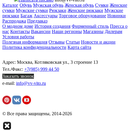
Каталог
Обувь
Мужская обувь
Женская обувь
Сумки
Женские
сумки
Мужские сумки
Рюкзаки
Женские рюкзаки
Мужские
рюкзаки
Багаж
Аксессуары
Торговое оборудование
Новинки
Распродажа
Предзаказ
О модном доме
История создания
Фирменный стиль
Пресса о
нас
Контакты
Вакансии
Наши регионы
Магазины
Дилерам
Условия работы
Полезная информация
Отзывы
Статьи
Новости и акции
Политика конфиденциальности
Карта сайта
Адрес: Москва, Котляковская ул., 3 строение 13
Тел./Факс:
+7(985) 999 44 50
Заказать звонок
e-mail:
info@vv-vito.ru
© Все права защищены, 2014-2026