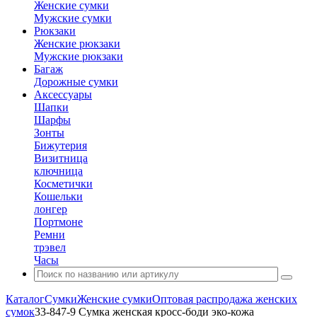
Женские сумки
Мужские сумки
Рюкзаки
Женские рюкзаки
Мужские рюкзаки
Багаж
Дорожные сумки
Аксессуары
Шапки
Шарфы
Зонты
Бижутерия
Визитница
ключница
Косметички
Кошельки
лонгер
Портмоне
Ремни
трэвел
Часы
Каталог
Сумки
Женские сумки
Оптовая распродажа женских
сумок
33-847-9 Сумка женская кросс-боди эко-кожа