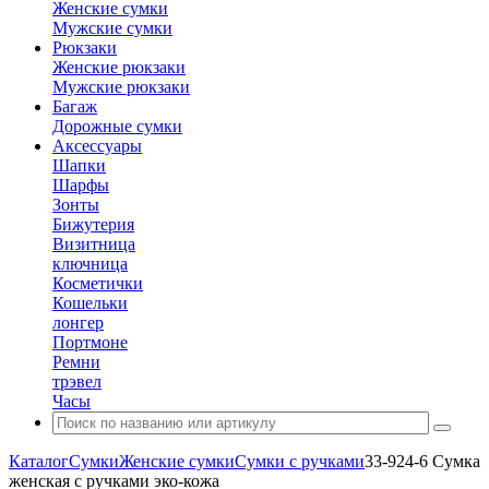
Женские сумки
Мужские сумки
Рюкзаки
Женские рюкзаки
Мужские рюкзаки
Багаж
Дорожные сумки
Аксессуары
Шапки
Шарфы
Зонты
Бижутерия
Визитница
ключница
Косметички
Кошельки
лонгер
Портмоне
Ремни
трэвел
Часы
Каталог
Сумки
Женские сумки
Сумки с ручками
33-924-6 Сумка
женская с ручками эко-кожа