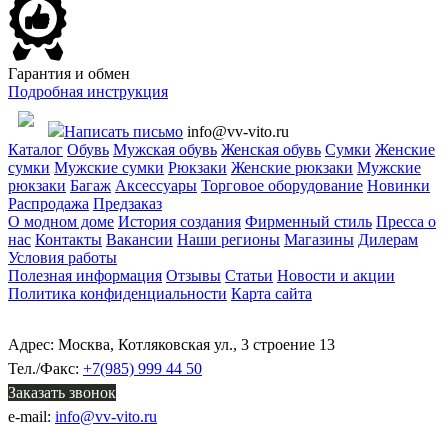
Гарантия и обмен
Подробная инструкция
Написать письмо
info@vv-vito.ru
Каталог
Обувь
Мужская обувь
Женская обувь
Сумки
Женские
сумки
Мужские сумки
Рюкзаки
Женские рюкзаки
Мужские
рюкзаки
Багаж
Аксессуары
Торговое оборудование
Новинки
Распродажа
Предзаказ
О модном доме
История создания
Фирменный стиль
Пресса о
нас
Контакты
Вакансии
Наши регионы
Магазины
Дилерам
Условия работы
Полезная информация
Отзывы
Статьи
Новости и акции
Политика конфиденциальности
Карта сайта
Адрес: Москва, Котляковская ул., 3 строение 13
Тел./Факс:
+7(985) 999 44 50
Заказать звонок
e-mail:
info@vv-vito.ru