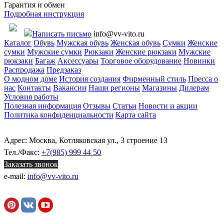
Гарантия и обмен
Подробная инструкция
Написать письмо
info@vv-vito.ru
Каталог
Обувь
Мужская обувь
Женская обувь
Сумки
Женские
сумки
Мужские сумки
Рюкзаки
Женские рюкзаки
Мужские
рюкзаки
Багаж
Аксессуары
Торговое оборудование
Новинки
Распродажа
Предзаказ
О модном доме
История создания
Фирменный стиль
Пресса о
нас
Контакты
Вакансии
Наши регионы
Магазины
Дилерам
Условия работы
Полезная информация
Отзывы
Статьи
Новости и акции
Политика конфиденциальности
Карта сайта
Адрес: Москва, Котляковская ул., 3 строение 13
Тел./Факс:
+7(985) 999 44 50
Заказать звонок
e-mail:
info@vv-vito.ru