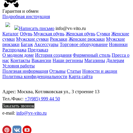
Гарантия и обмен
Подробная инструкция
Написать письмо
info@vv-vito.ru
Каталог
Обувь
Мужская обувь
Женская обувь
Сумки
Женские
сумки
Мужские сумки
Рюкзаки
Женские рюкзаки
Мужские
рюкзаки
Багаж
Аксессуары
Торговое оборудование
Новинки
Распродажа
Предзаказ
О модном доме
История создания
Фирменный стиль
Пресса о
нас
Контакты
Вакансии
Наши регионы
Магазины
Дилерам
Условия работы
Полезная информация
Отзывы
Статьи
Новости и акции
Политика конфиденциальности
Карта сайта
Адрес: Москва, Котляковская ул., 3 строение 13
Тел./Факс:
+7(985) 999 44 50
Заказать звонок
e-mail:
info@vv-vito.ru