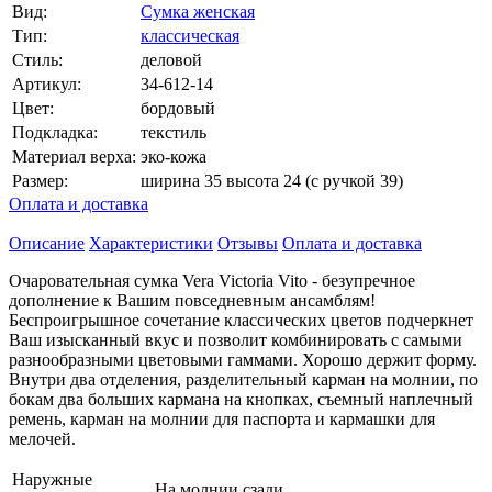
Вид:
Сумка женская
Тип:
классическая
Стиль:
деловой
Артикул:
34-612-14
Цвет:
бордовый
Подкладка:
текстиль
Материал верха:
эко-кожа
Размер:
ширина 35 высота 24 (с ручкой 39)
Оплата и доставка
Описание
Характеристики
Отзывы
Оплата и доставка
Очаровательная сумка Vera Victoria Vito - безупречное
дополнение к Вашим повседневным ансамблям!
Беспроигрышное сочетание классических цветов подчеркнет
Ваш изысканный вкус и позволит комбинировать с самыми
разнообразными цветовыми гаммами. Хорошо держит форму.
Внутри два отделения, разделительный карман на молнии, по
бокам два больших кармана на кнопках, съемный наплечный
ремень, карман на молнии для паспорта и кармашки для
мелочей.
Наружные
На молнии сзади