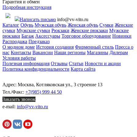
Гарантия и обмен
Подробная инструкция
Написать письмо
info@vv-vito.ru
Каталог
Обувь
Мужская обувь
Женская обувь
Сумки
Женские
сумки
Мужские сумки
Рюкзаки
Женские рюкзаки
Мужские
рюкзаки
Багаж
Аксессуары
Торговое оборудование
Новинки
Распродажа
Предзаказ
О модном доме
История создания
Фирменный стиль
Пресса о
нас
Контакты
Вакансии
Наши регионы
Магазины
Дилерам
Условия работы
Полезная информация
Отзывы
Статьи
Новости и акции
Политика конфиденциальности
Карта сайта
Адрес: Москва, Котляковская ул., 3 строение 13
Тел./Факс:
+7(985) 999 44 50
Заказать звонок
e-mail:
info@vv-vito.ru