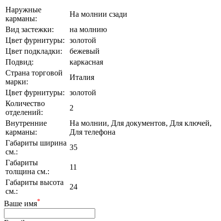
Наружные
На молнии сзади
карманы:
Вид застежки:
на молнию
Цвет фурнитуры:
золотой
Цвет подкладки:
бежевый
Подвид:
каркасная
Страна торговой
Италия
марки:
Цвет фурнитуры:
золотой
Количество
2
отделений:
Внутренние
На молнии, Для документов, Для ключей,
карманы:
Для телефона
Габариты ширина
35
см.:
Габариты
11
толщина см.:
Габариты высота
24
см.:
*
Ваше имя