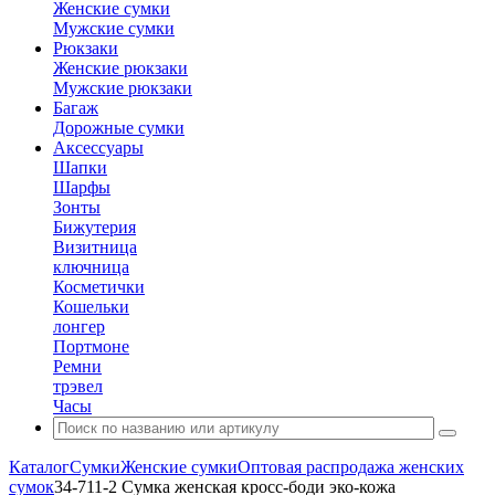
Женские сумки
Мужские сумки
Рюкзаки
Женские рюкзаки
Мужские рюкзаки
Багаж
Дорожные сумки
Аксессуары
Шапки
Шарфы
Зонты
Бижутерия
Визитница
ключница
Косметички
Кошельки
лонгер
Портмоне
Ремни
трэвел
Часы
Каталог
Сумки
Женские сумки
Оптовая распродажа женских
сумок
34-711-2 Сумка женская кросс-боди эко-кожа