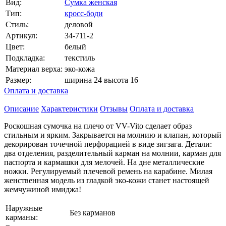
Вид:
Сумка женская
Тип:
кросс-боди
Стиль:
деловой
Артикул:
34-711-2
Цвет:
белый
Подкладка:
текстиль
Материал верха:
эко-кожа
Размер:
ширина 24 высота 16
Оплата и доставка
Описание
Характеристики
Отзывы
Оплата и доставка
Роскошная сумочка на плечо от VV-Vito сделает образ
стильным и ярким. Закрывается на молнию и клапан, который
декорирован точечной перфорацией в виде зигзага. Детали:
два отделения, разделительный карман на молнии, карман для
паспорта и кармашки для мелочей. На дне металлические
ножки. Регулируемый плечевой ремень на карабине. Милая
женственная модель из гладкой эко-кожи станет настоящей
жемчужиной имиджа!
Наружные
Без карманов
карманы: