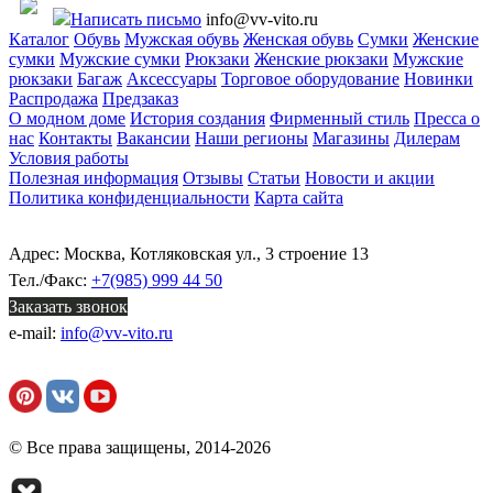
Написать письмо
info@vv-vito.ru
Каталог
Обувь
Мужская обувь
Женская обувь
Сумки
Женские
сумки
Мужские сумки
Рюкзаки
Женские рюкзаки
Мужские
рюкзаки
Багаж
Аксессуары
Торговое оборудование
Новинки
Распродажа
Предзаказ
О модном доме
История создания
Фирменный стиль
Пресса о
нас
Контакты
Вакансии
Наши регионы
Магазины
Дилерам
Условия работы
Полезная информация
Отзывы
Статьи
Новости и акции
Политика конфиденциальности
Карта сайта
Адрес: Москва, Котляковская ул., 3 строение 13
Тел./Факс:
+7(985) 999 44 50
Заказать звонок
e-mail:
info@vv-vito.ru
© Все права защищены, 2014-2026