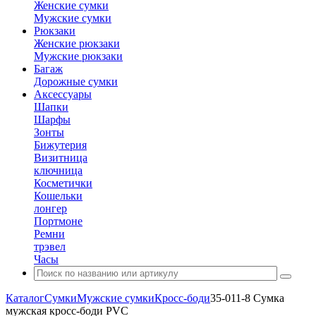
Женские сумки
Мужские сумки
Рюкзаки
Женские рюкзаки
Мужские рюкзаки
Багаж
Дорожные сумки
Аксессуары
Шапки
Шарфы
Зонты
Бижутерия
Визитница
ключница
Косметички
Кошельки
лонгер
Портмоне
Ремни
трэвел
Часы
Каталог
Сумки
Мужские сумки
Кросс-боди
35-011-8 Сумка
мужская кросс-боди PVC