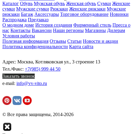
Каталог
Обувь
Мужская обувь
Женская обувь
Сумки
Женские
сумки
Мужские сумки
Рюкзаки
Женские рюкзаки
Мужские
рюкзаки
Багаж
Аксессуары
Торговое оборудование
Новинки
Распродажа
Предзаказ
О модном доме
История создания
Фирменный стиль
Пресса о
нас
Контакты
Вакансии
Наши регионы
Магазины
Дилерам
Условия работы
Полезная информация
Отзывы
Статьи
Новости и акции
Политика конфиденциальности
Карта сайта
Адрес: Москва, Котляковская ул., 3 строение 13
Тел./Факс:
+7(985) 999 44 50
Заказать звонок
e-mail:
info@vv-vito.ru
© Все права защищены, 2014-2026