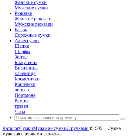
Женские сумки
Мужские сумки
Рюкзаки
Женские рюкзаки
Мужские рюкзаки
Багаж
Дорожные сумки
Аксессуары
Шапки
Шарфы
Зонты
Бижутерия
Визитница
ключница
Косметички
Кошельки
лонгер
Портмоне
Ремни
трэвел
Часы
Каталог
Сумки
Мужские сумки
С ручками
35-505-1 Сумка
мужская с ручками эко-кожа