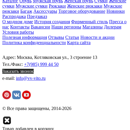
Каталог
Обувь
Мужская обувь
Женская обувь
Сумки
Женские
сумки
Мужские сумки
Рюкзаки
Женские рюкзаки
Мужские
рюкзаки
Багаж
Аксессуары
Торговое оборудование
Новинки
Распродажа
Предзаказ
О модном доме
История создания
Фирменный стиль
Пресса о
нас
Контакты
Вакансии
Наши регионы
Магазины
Дилерам
Условия работы
Полезная информация
Отзывы
Статьи
Новости и акции
Политика конфиденциальности
Карта сайта
Адрес: Москва, Котляковская ул., 3 строение 13
Тел./Факс:
+7(985) 999 44 50
Заказать звонок
e-mail:
info@vv-vito.ru
© Все права защищены, 2014-2026
Товар добавлен в корзину