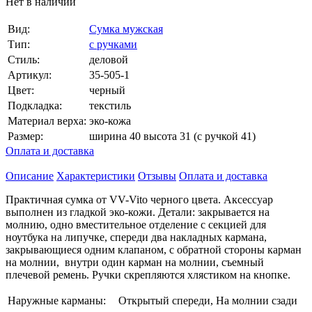
Нет в наличии
Вид:
Сумка мужская
Тип:
с ручками
Стиль:
деловой
Артикул:
35-505-1
Цвет:
черный
Подкладка:
текстиль
Материал верха:
эко-кожа
Размер:
ширина 40 высота 31 (с ручкой 41)
Оплата и доставка
Описание
Характеристики
Отзывы
Оплата и доставка
Практичная сумка от VV-Vito черного цвета. Аксессуар
выполнен из гладкой эко-кожи. Детали: закрывается на
молнию, одно вместительное отделение с секцией для
ноутбука на липучке, спереди два накладных кармана,
закрывающиеся одним клапаном, с обратной стороны карман
на молнии, внутри один карман на молнии, съемный
плечевой ремень. Ручки скрепляются хлястиком на кнопке.
Наружные карманы:
Открытый спереди, На молнии сзади