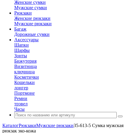
Женские сумки
Мужские сумки
Рюкзаки
Женские рюкзаки
Мужские рюкзаки
Багаж
Дорожные сумки
Аксессуары
Шапки
Шарфы
Зонты
Бижутерия
Визитница
ключница
Косметички
Кошельки
лонгер
Портмоне
Ремни
трэвел
Часы
Каталог
Рюкзаки
Мужские рюкзаки
35-613-5 Сумка мужская
рюкзак эко-кожа