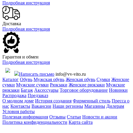
Подробная инструкция
Доставка
Подробная инструкция
Гарантия и обмен
Подробная инструкция
Написать письмо
info@vv-vito.ru
Каталог
Обувь
Мужская обувь
Женская обувь
Сумки
Женские
сумки
Мужские сумки
Рюкзаки
Женские рюкзаки
Мужские
рюкзаки
Багаж
Аксессуары
Торговое оборудование
Новинки
Распродажа
Предзаказ
О модном доме
История создания
Фирменный стиль
Пресса о
нас
Контакты
Вакансии
Наши регионы
Магазины
Дилерам
Условия работы
Полезная информация
Отзывы
Статьи
Новости и акции
Политика конфиденциальности
Карта сайта