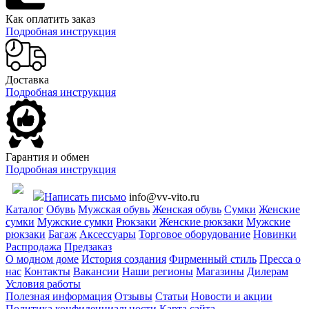
Как оплатить заказ
Подробная инструкция
Доставка
Подробная инструкция
Гарантия и обмен
Подробная инструкция
Написать письмо
info@vv-vito.ru
Каталог
Обувь
Мужская обувь
Женская обувь
Сумки
Женские
сумки
Мужские сумки
Рюкзаки
Женские рюкзаки
Мужские
рюкзаки
Багаж
Аксессуары
Торговое оборудование
Новинки
Распродажа
Предзаказ
О модном доме
История создания
Фирменный стиль
Пресса о
нас
Контакты
Вакансии
Наши регионы
Магазины
Дилерам
Условия работы
Полезная информация
Отзывы
Статьи
Новости и акции
Политика конфиденциальности
Карта сайта