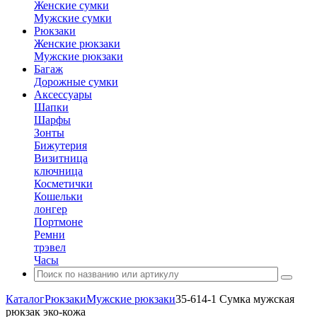
Женские сумки
Мужские сумки
Рюкзаки
Женские рюкзаки
Мужские рюкзаки
Багаж
Дорожные сумки
Аксессуары
Шапки
Шарфы
Зонты
Бижутерия
Визитница
ключница
Косметички
Кошельки
лонгер
Портмоне
Ремни
трэвел
Часы
Каталог
Рюкзаки
Мужские рюкзаки
35-614-1 Сумка мужская
рюкзак эко-кожа