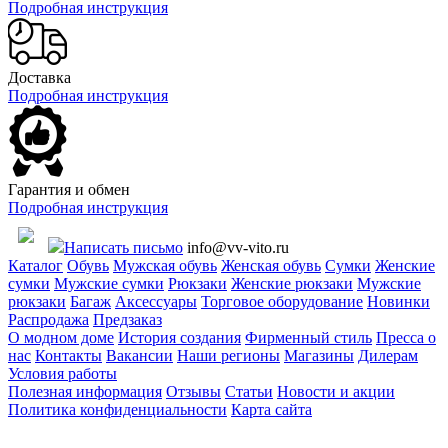
Подробная инструкция
Доставка
Подробная инструкция
Гарантия и обмен
Подробная инструкция
Написать письмо
info@vv-vito.ru
Каталог
Обувь
Мужская обувь
Женская обувь
Сумки
Женские
сумки
Мужские сумки
Рюкзаки
Женские рюкзаки
Мужские
рюкзаки
Багаж
Аксессуары
Торговое оборудование
Новинки
Распродажа
Предзаказ
О модном доме
История создания
Фирменный стиль
Пресса о
нас
Контакты
Вакансии
Наши регионы
Магазины
Дилерам
Условия работы
Полезная информация
Отзывы
Статьи
Новости и акции
Политика конфиденциальности
Карта сайта