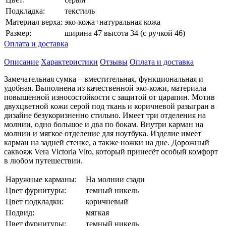
Подкладка:
текстиль
Материал верха:
эко-кожа+натуральная кожа
Размер:
ширина 47 высота 34 (с ручкой 46)
Оплата и доставка
Описание
Характеристики
Отзывы
Оплата и доставка
Замечательная сумка – вместительная, функциональная и
удобная. Выполнена из качественной эко-кожи, материала
повышенной износостойкости с защитой от царапин. Мотив
двухцветной кожи серой под ткань и коричневой разыгран в
дизайне безукоризненно стильно. Имеет три отделения на
молнии, одно большое и два по бокам. Внутри карман на
молнии и мягкое отделение для ноутбука. Изделие имеет
карман на задней стенке, а также ножки на дне. Дорожный
саквояж Vera Victoria Vito, который принесёт особый комфорт
в любом путешествии.
Наружные карманы:
На молнии сзади
Цвет фурнитуры:
темный никель
Цвет подкладки:
коричневый
Подвид:
мягкая
Цвет фурнитуры:
темный никель