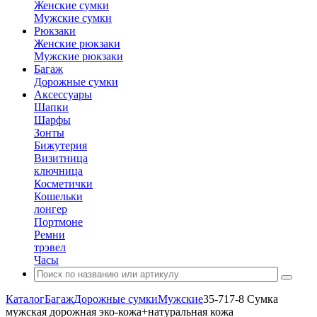
Женские сумки
Мужские сумки
Рюкзаки
Женские рюкзаки
Мужские рюкзаки
Багаж
Дорожные сумки
Аксессуары
Шапки
Шарфы
Зонты
Бижутерия
Визитница
ключница
Косметички
Кошельки
лонгер
Портмоне
Ремни
трэвел
Часы
Каталог
Багаж
Дорожные сумки
Мужские
35-717-8 Сумка
мужская дорожная эко-кожа+натуральная кожа