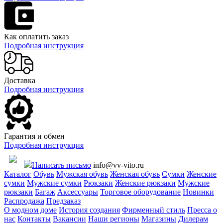
Как оплатить заказ
Подробная инструкция
Доставка
Подробная инструкция
Гарантия и обмен
Подробная инструкция
Написать письмо
info@vv-vito.ru
Каталог
Обувь
Мужская обувь
Женская обувь
Сумки
Женские
сумки
Мужские сумки
Рюкзаки
Женские рюкзаки
Мужские
рюкзаки
Багаж
Аксессуары
Торговое оборудование
Новинки
Распродажа
Предзаказ
О модном доме
История создания
Фирменный стиль
Пресса о
нас
Контакты
Вакансии
Наши регионы
Магазины
Дилерам