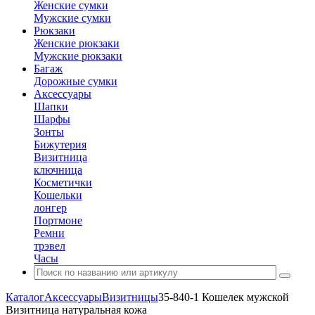
Женские сумки
Мужские сумки
Рюкзаки
Женские рюкзаки
Мужские рюкзаки
Багаж
Дорожные сумки
Аксессуары
Шапки
Шарфы
Зонты
Бижутерия
Визитница
ключница
Косметички
Кошельки
лонгер
Портмоне
Ремни
трэвел
Часы
Каталог
Аксессуары
Визитницы
35-840-1 Кошелек мужской
Визитница натуральная кожа