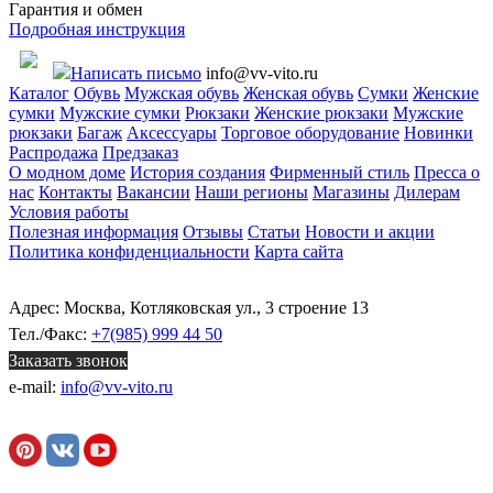
Гарантия и обмен
Подробная инструкция
Написать письмо
info@vv-vito.ru
Каталог
Обувь
Мужская обувь
Женская обувь
Сумки
Женские
сумки
Мужские сумки
Рюкзаки
Женские рюкзаки
Мужские
рюкзаки
Багаж
Аксессуары
Торговое оборудование
Новинки
Распродажа
Предзаказ
О модном доме
История создания
Фирменный стиль
Пресса о
нас
Контакты
Вакансии
Наши регионы
Магазины
Дилерам
Условия работы
Полезная информация
Отзывы
Статьи
Новости и акции
Политика конфиденциальности
Карта сайта
Адрес: Москва, Котляковская ул., 3 строение 13
Тел./Факс:
+7(985) 999 44 50
Заказать звонок
e-mail:
info@vv-vito.ru