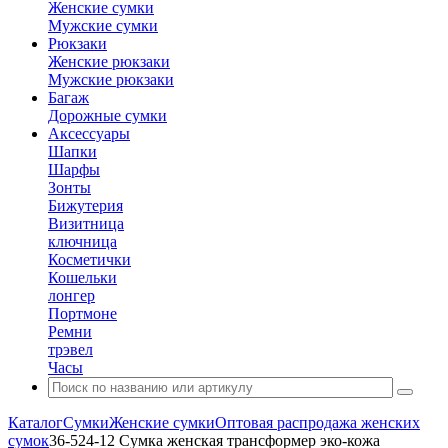
Женские сумки
Мужские сумки
Рюкзаки
Женские рюкзаки
Мужские рюкзаки
Багаж
Дорожные сумки
Аксессуары
Шапки
Шарфы
Зонты
Бижутерия
Визитница
ключница
Косметички
Кошельки
лонгер
Портмоне
Ремни
трэвел
Часы
Каталог
Сумки
Женские сумки
Оптовая распродажа женских
сумок
36-524-12 Сумка женская трансформер эко-кожа