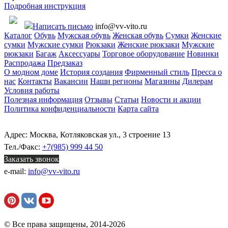
Подробная инструкция
Написать письмо
info@vv-vito.ru
Каталог
Обувь
Мужская обувь
Женская обувь
Сумки
Женские
сумки
Мужские сумки
Рюкзаки
Женские рюкзаки
Мужские
рюкзаки
Багаж
Аксессуары
Торговое оборудование
Новинки
Распродажа
Предзаказ
О модном доме
История создания
Фирменный стиль
Пресса о
нас
Контакты
Вакансии
Наши регионы
Магазины
Дилерам
Условия работы
Полезная информация
Отзывы
Статьи
Новости и акции
Политика конфиденциальности
Карта сайта
Адрес: Москва, Котляковская ул., 3 строение 13
Тел./Факс:
+7(985) 999 44 50
Заказать звонок
e-mail:
info@vv-vito.ru
© Все права защищены, 2014-2026