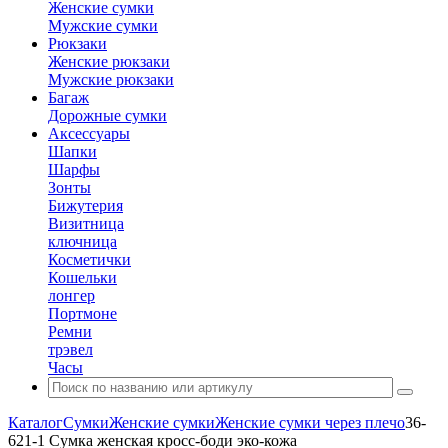
Женские сумки
Мужские сумки
Рюкзаки
Женские рюкзаки
Мужские рюкзаки
Багаж
Дорожные сумки
Аксессуары
Шапки
Шарфы
Зонты
Бижутерия
Визитница
ключница
Косметички
Кошельки
лонгер
Портмоне
Ремни
трэвел
Часы
Каталог
Сумки
Женские сумки
Женские сумки через плечо
36-
621-1 Сумка женская кросс-боди эко-кожа