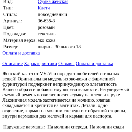
Вид:
Сумка женская
Тип:
Клатч
Стиль:
повседневный
Артикул:
36-635-8
Цвет:
розовый
Подкладка:
текстиль
Материал верха:
эко-кожа
Размер:
ширина 30 высота 18
Оплата и доставка
Описание
Характеристики
Отзывы
Оплата и доставка
Женский клатч от VV-Vito порадует любителей стильных
вещей! Оригинальная модель из эко-кожи с фирменной
фурнитурой подчеркнёт непринужденную элегантность
Вашего образа и добавит ему выразительности. Регулируемый
съемный ремень позволит носить сумку на плече и в руке.
Лаконичная модель застегивается на молнию, клапан
складывается и крепится на магнитах. Детали: одно
отделение, карман на молнии спереди и с обратной стороны,
внутри кармашки для мелочей и карман для паспорта.
Наружные карманы:
На молнии спереди, На молнии сзади