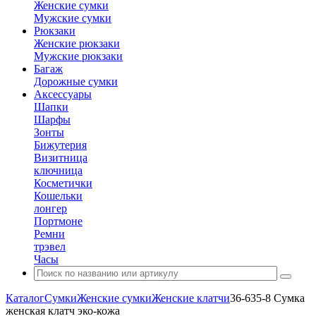
Женские сумки
Мужские сумки
Рюкзаки
Женские рюкзаки
Мужские рюкзаки
Багаж
Дорожные сумки
Аксессуары
Шапки
Шарфы
Зонты
Бижутерия
Визитница
ключница
Косметички
Кошельки
лонгер
Портмоне
Ремни
трэвел
Часы
Каталог
Сумки
Женские сумки
Женские клатчи
36-635-8 Сумка
женская клатч эко-кожа