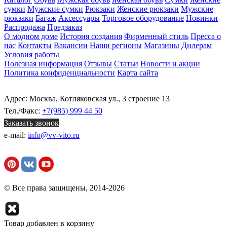
сумки
Мужские сумки
Рюкзаки
Женские рюкзаки
Мужские
рюкзаки
Багаж
Аксессуары
Торговое оборудование
Новинки
Распродажа
Предзаказ
О модном доме
История создания
Фирменный стиль
Пресса о
нас
Контакты
Вакансии
Наши регионы
Магазины
Дилерам
Условия работы
Полезная информация
Отзывы
Статьи
Новости и акции
Политика конфиденциальности
Карта сайта
Адрес: Москва, Котляковская ул., 3 строение 13
Тел./Факс:
+7(985) 999 44 50
Заказать звонок
e-mail:
info@vv-vito.ru
© Все права защищены, 2014-2026
Товар добавлен в корзину