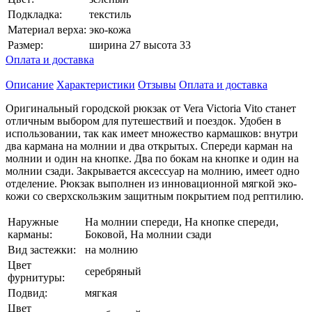
Подкладка:
текстиль
Материал верха:
эко-кожа
Размер:
ширина 27 высота 33
Оплата и доставка
Описание
Характеристики
Отзывы
Оплата и доставка
Оригинальный городской рюкзак от Vera Victoria Vito станет
отличным выбором для путешествий и поездок. Удобен в
использовании, так как имеет множество кармашков: внутри
два кармана на молнии и два открытых. Спереди карман на
молнии и один на кнопке. Два по бокам на кнопке и один на
молнии сзади. Закрывается аксессуар на молнию, имеет одно
отделение. Рюкзак выполнен из инновационной мягкой эко-
кожи со сверхскользким защитным покрытием под рептилию.
Наружные
На молнии спереди, На кнопке спереди,
карманы:
Боковой, На молнии сзади
Вид застежки:
на молнию
Цвет
серебряный
фурнитуры:
Подвид:
мягкая
Цвет