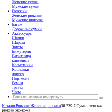
Женские сумки
Мужские сумки
Рюкзаки
Женские рюкзаки
Мужские рюкзаки
Багаж
Дорожные сумки
Аксессуары
Шапки
Шарфы
Зонты
Бижутерия
Визитница
ключница
Косметички
Кошельки
лонгер
Портмоне
Ремни
трэвел
Часы
Каталог
Рюкзаки
Женские рюкзаки
36-739-7 Сумка женская
рюкзак эко-кожа