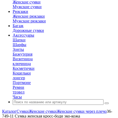
Женские сумки
Мужские сумки
Рюкзаки
Женские рюкзаки
Мужские рюкзаки
Багаж
Дорожные сумки
Аксессуары
Шапки
Шарфы
Зонты
Бижутерия
Визитница
ключница
Косметички
Кошельки
лонгер
Портмоне
Ремни
трэвел
Часы
Каталог
Сумки
Женские сумки
Женские сумки через плечо
36-
749-11 Сумка женская кросс-боди эко-кожа