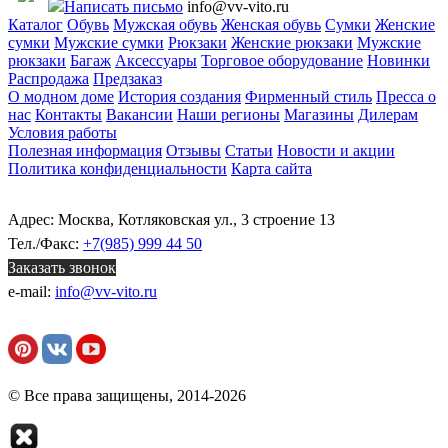
Написать письмо
info@vv-vito.ru
Каталог
Обувь
Мужская обувь
Женская обувь
Сумки
Женские
сумки
Мужские сумки
Рюкзаки
Женские рюкзаки
Мужские
рюкзаки
Багаж
Аксессуары
Торговое оборудование
Новинки
Распродажа
Предзаказ
О модном доме
История создания
Фирменный стиль
Пресса о
нас
Контакты
Вакансии
Наши регионы
Магазины
Дилерам
Условия работы
Полезная информация
Отзывы
Статьи
Новости и акции
Политика конфиденциальности
Карта сайта
Адрес: Москва, Котляковская ул., 3 строение 13
Тел./Факс:
+7(985) 999 44 50
Заказать звонок
e-mail:
info@vv-vito.ru
© Все права защищены, 2014-2026