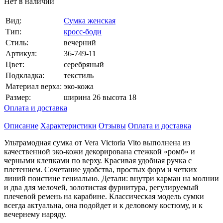
Нет в наличии
Вид:
Сумка женская
Тип:
кросс-боди
Стиль:
вечерний
Артикул:
36-749-11
Цвет:
серебряный
Подкладка:
текстиль
Материал верха:
эко-кожа
Размер:
ширина 26 высота 18
Оплата и доставка
Описание
Характеристики
Отзывы
Оплата и доставка
Ультрамодная сумка от Vera Victoria Vito выполнена из
качественной эко-кожи декорирована стежкой «ромб» и
черными клепками по верху. Красивая удобная ручка с
плетением. Сочетание удобства, простых форм и четких
линий поистине гениально. Детали: внутри карман на молнии
и два для мелочей, золотистая фурнитура, регулируемый
плечевой ремень на карабине. Классическая модель сумки
всегда актуальна, она подойдет и к деловому костюму, и к
вечернему наряду.